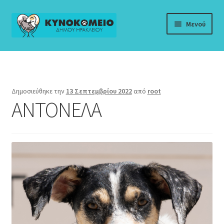
Απευθείας
Μετάβαση
Μενού
μετάβαση
σε
στην
περιεχόμενο
Αρχική
πλοήγηση
Αδέσποτα προς Υιοθεσία
Δημοσιεύθηκε την
13 Σεπτεμβρίου 2022
από
root
ΑΝΤΟΝΕΛΑ
Αρχείο
Ενημερωτικό Υλικό
Επικοινωνία
Κυνοκομείο
Νομοθεσία