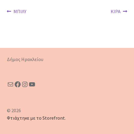
Πλοήγηση
Προηγούμενο
Επόμενο
ΜΠΙΛΥ
ΚΙΡΑ
άρθρο:
άρθρο:
άρθρων
Δήμος Ηρακλείου
Mail
Facebook
Instagram
YouTube
© 2026
Φτιάχτηκε με το Storefront
.