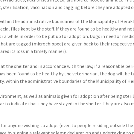
 sterilisation, vaccination and tagging before they are adopted o
 within the administrative boundaries of the Municipality of Herak
cial files kept by the staff. If they are found to be healthy and no
for a while in order to be put up for adoption. Dogs in need of med
 that are tagged (microchipped) are given back to their respective
red its loss in a timely manner).
at the shelter and in accordance with the law, if a reasonable per
as been found to be healthy by the veterinarian, the dog will be 
, within the administrative boundaries of the Municipality of Her
vironment, as well as animals given for adoption after being steri
ear to indicate that they have stayed in the shelter. They are also 
 for anyone wishing to adopt (even to people residing outside the
place by signing a relevant solemn declaration and undertaking to 