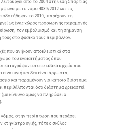
 λειτουργεί από το 2004 στη θέση Σπαρτιάς
ύμφωνα με το νόμο 4039/2012 και τις
δειοδοτήθηκαν το 2010, παρέχουν τη
υργεί ως ένας χώρος προσωρινής παραμονής
είρωση, τον εμβολιασμό και τη σήμανση
 τους στο φυσικό τους περιβάλλον.
χές που ανήκουν αποκλειστικά στα
 χώρο του ενδιαιτήματος όπου
αι καταγράφονται στα ειδικά αρχεία που
είναι υγιή και δεν είναι άρρωστα,
ασμό και παραμένουν για κάποιο διάστημα
αι περιθάλπονται όσο διάστημα χρειαστεί.
 (με κίνδυνο όμως να πληρώσει ο
.
ο νόμος, στην περίπτωση που περάσει
ον κτηνίατρο υγιής, τότε ο σκύλος