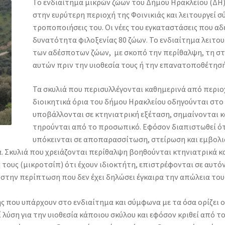
Το ενδιαίτημα μικρών ζώων του Δήμου Ηρακλείου (ΔΗ)
στην ευρύτερη περιοχή της Φοινικιάς και λειτουργεί σ
τροποποιήσεις του. Οι νέες του εγκαταστάσεις που α
δυνατότητα φιλοξενίας 80 ζώων. Το ενδιαίτημα λειτο
των αδέσποτων ζώων, με σκοπό την περίθαλψη, τη στ
αυτών πριν την υιοθεσία τους ή την επανατοποθέτησή
Τα σκυλιά που περισυλλέγονται καθημερινά από περιο
διοικητικά όρια του δήμου Ηρακλείου οδηγούνται στο
υποβάλλονται σε κτηνιατρική εξέταση, σημαίνονται κ
τηρούνται από το προσωπικό. Εφόσον διαπιστωθεί ότι 
υπόκεινται σε αποπαρασσίτωση, στείρωση και εμβολι
α. Σκυλιά που χρειάζονται περίθαλψη βοηθούνται κτηνιατρικά κ
τους (μικροτσίπ) ότι έχουν ιδιοκτήτη, επιστρέφονται σε αυτόν
στην περίπτωση που δεν έχει δηλώσει έγκαιρα την απώλεια του)
 που υπάρχουν στο ενδιαίτημα και σύμφωνα με τα όσα ορίζει 
ί λύση για την υιοθεσία κάποιου σκύλου και εφόσον κριθεί από τ