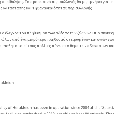
 ή περίθαλψης. Το προσωπικό περισυλλογής θα μεριμνήσει για 
 κατάστασης και της αναγκαιότητας περισυλλογής.
αι ο έλεγχος του πληθυσμού των αδέσποτων ζώων και πιο συγκε
ύλων από ένα μικρότερο πληθυσμό στειρωμένων και υγιών ζώω
ευαισθητοποιεί τους πολίτες πάνω στο θέμα των αδέσποτων και
rakleion
ity of Herakleion has been in operation since 2004 at the ‘Spartia’
w facilities, authorised in 2010, are able to host 80 animals. The 