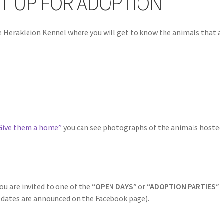
UT UP FOR ADOPTION
the Herakleion Kennel where you will get to know the animals that
 Give them a home”
you can see photographs of the animals hosted 
you are invited to one of the
“OPEN DAYS”
or
“ADOPTION PARTIES”
 dates are announced on the Facebook page).