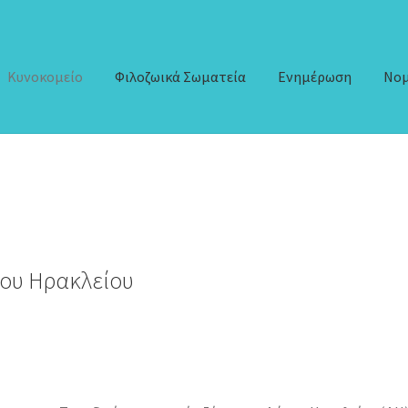
Κυνοκομείο
Φιλοζωικά Σωματεία
Ενημέρωση
Νομ
ερωτικό Υλικό
Επικοινωνία
Κυνοκομείο
Νομοθεσία
Φιλοζωικά Σ
ου Ηρακλείου