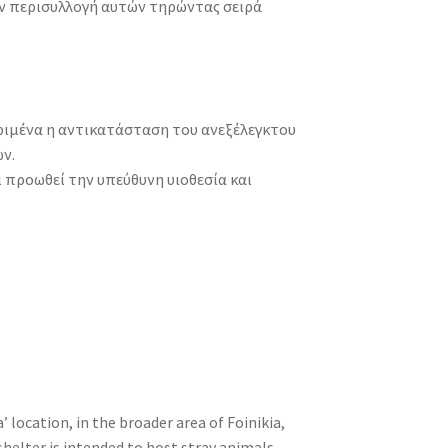
την περισυλλογή αυτών τηρώντας σειρά
κριμένα η αντικατάσταση του ανεξέλεγκτου
ν.
 προωθεί την υπεύθυνη υιοθεσία και
 location, in the broader area of Foinikia,
shelter is intended to host stray animals