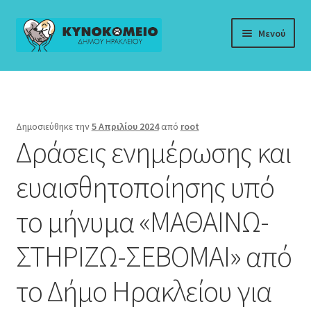
Απευθείας
Μετάβαση
Μενού
μετάβαση
σε
στην
περιεχόμενο
Αρχική
πλοήγηση
Αδέσποτα προς Υιοθεσία
Δημοσιεύθηκε την
5 Απριλίου 2024
από
root
Δράσεις ενημέρωσης και
Αρχείο
ευαισθητοποίησης υπό
Ενημερωτικό Υλικό
το μήνυμα «ΜΑΘΑΙΝΩ-
Επικοινωνία
ΣΤΗΡΙΖΩ-ΣΕΒΟΜΑΙ» από
Κυνοκομείο
το Δήμο Ηρακλείου για
Νομοθεσία