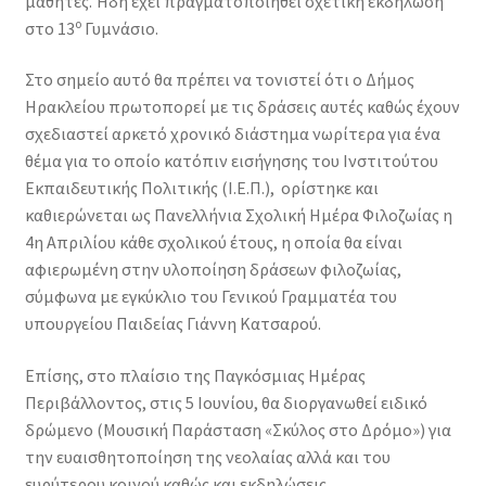
μαθητές. Ήδη έχει πραγματοποιηθεί σχετική εκδήλωση
ο
στο 13
Γυμνάσιο.
Στο σημείο αυτό θα πρέπει να τονιστεί ότι ο Δήμος
Ηρακλείου πρωτοπορεί με τις δράσεις αυτές καθώς έχουν
σχεδιαστεί αρκετό χρονικό διάστημα νωρίτερα για ένα
θέμα για το οποίο κατόπιν εισήγησης του Ινστιτούτου
Εκπαιδευτικής Πολιτικής (Ι.Ε.Π.), ορίστηκε και
καθιερώνεται ως Πανελλήνια Σχολική Ημέρα Φιλοζωίας η
4η Απριλίου κάθε σχολικού έτους, η οποία θα είναι
αφιερωμένη στην υλοποίηση δράσεων φιλοζωίας,
σύμφωνα με εγκύκλιο του Γενικού Γραμματέα του
υπουργείου Παιδείας Γιάννη Κατσαρού.
Επίσης, στο πλαίσιο της Παγκόσμιας Ημέρας
Περιβάλλοντος, στις 5 Ιουνίου, θα διοργανωθεί ειδικό
δρώμενο (Μουσική Παράσταση «Σκύλος στο Δρόμο») για
την ευαισθητοποίηση της νεολαίας αλλά και του
ευρύτερου κοινού καθώς και εκδηλώσεις