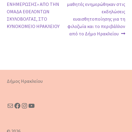
άρθρο:
άρθρο:
ΕΝΗΜΕΡΩΣΗΣ» ΑΠΟ ΤΗΝ
μαθητές ενημερώθηκαν στις
άρθρων
ΟΜΑΔΑ ΕΘΕΛΟΝΤΩΝ
εκδηλώσεις
ΣΚΥΛΟΒΟΛΤΑΣ, ΣTO
ευαισθητοποίησης για τη
ΚΥΝΟΚΟΜΕΙΟ ΗΡΑΚΛΕΙΟΥ
φιλοζωία και το περιβάλλον
από το Δήμο Ηρακλείου
Δήμος Ηρακλείου
Mail
Facebook
Instagram
YouTube
© 2026