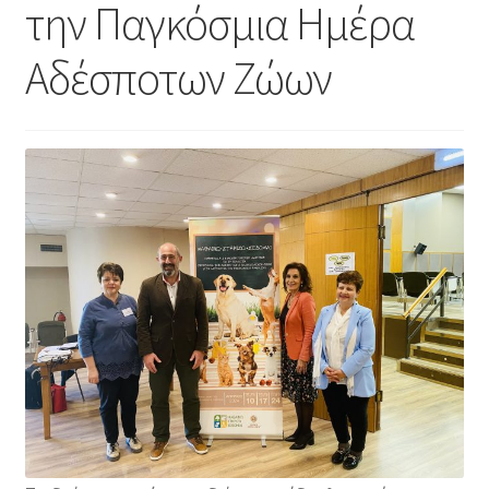
την Παγκόσμια Ημέρα
Φιλοζωικά Σωματεία
Αδέσποτων Ζώων