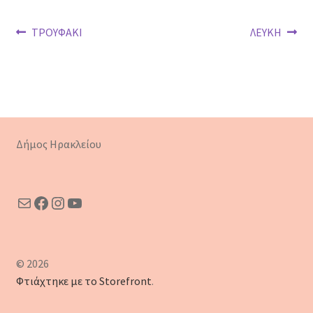
Πλοήγηση
Προηγούμενο
Επόμενο
ΤΡΟΥΦΑΚΙ
ΛΕΥΚΗ
άρθρο:
άρθρο:
άρθρων
Δήμος Ηρακλείου
Mail
Facebook
Instagram
YouTube
© 2026
Φτιάχτηκε με το Storefront
.