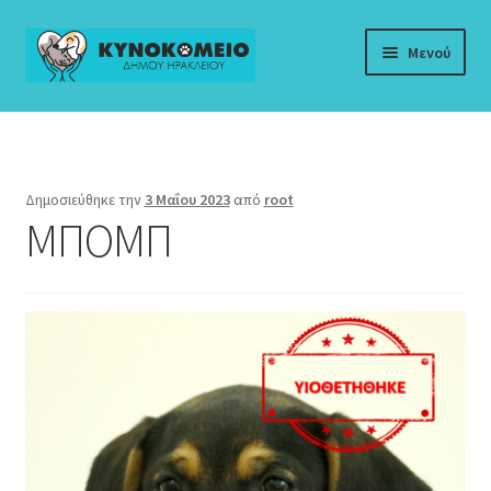
Απευθείας
Μετάβαση
Μενού
μετάβαση
σε
στην
περιεχόμενο
Αρχική
πλοήγηση
Αδέσποτα προς Υιοθεσία
Δημοσιεύθηκε την
3 Μαΐου 2023
από
root
ΜΠΟΜΠ
Αρχείο
Ενημερωτικό Υλικό
Επικοινωνία
Κυνοκομείο
Νομοθεσία